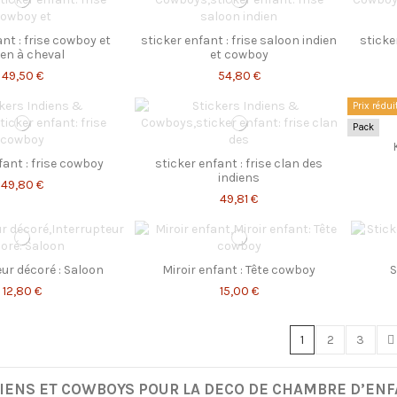
ant : frise cowboy et
sticker enfant : frise saloon indien
sticker
ien à cheval
et cowboy
49,50 €
54,80 €
Prix rédui
Pack
fant : frise cowboy
sticker enfant : frise clan des
indiens
49,80 €
49,81 €
ur décoré : Saloon
Miroir enfant : Tête cowboy
S
12,80 €
15,00 €
1
2
3
IENS ET COWBOYS POUR LA DECO DE CHAMBRE D’EN