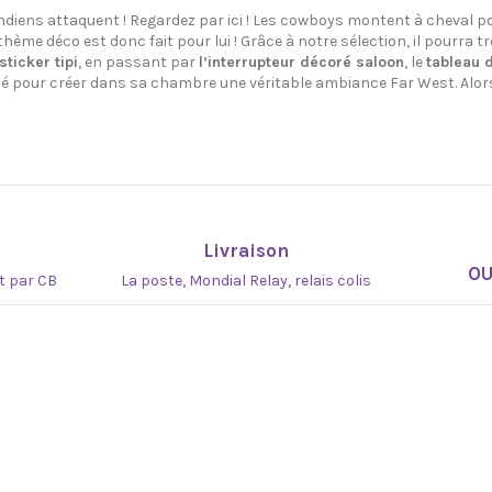
indiens attaquent ! Regardez par ici ! Les cowboys montent à cheval pou
thème déco est donc fait pour lui ! Grâce à notre sélection, il pourra 
sticker tipi
, en passant par
l’interrupteur décoré saloon
, le
tableau 
sé pour créer dans sa chambre une véritable ambiance Far West. Alor
Livraison
O
at par CB
La poste, Mondial Relay, relais colis