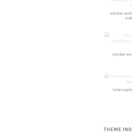
sticker enf
ind
sticker en
Interrupte
THEME IND