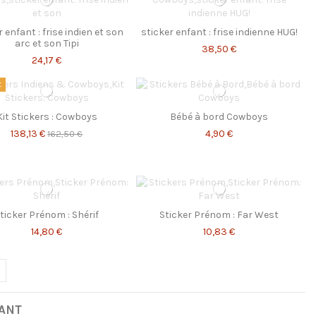
 enfant : frise indien et son
sticker enfant : frise indienne HUG!
arc et son Tipi
38,50 €
24,17 €
t
Kit Stickers : Cowboys
Bébé à bord Cowboys
138,13 €
4,90 €
162,50 €
ticker Prénom : Shérif
Sticker Prénom : Far West
14,80 €
10,83 €
FANT