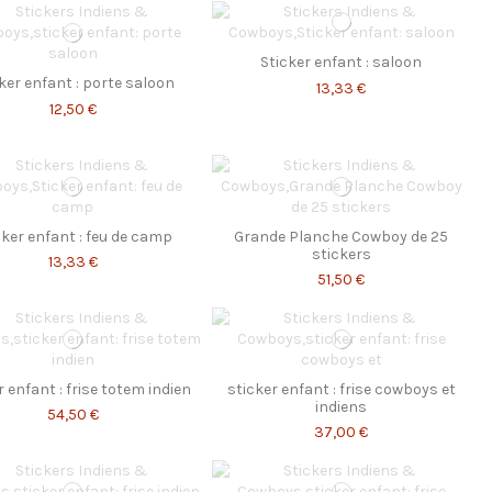
Sticker enfant : saloon
ker enfant : porte saloon
13,33 €
12,50 €
cker enfant : feu de camp
Grande Planche Cowboy de 25
stickers
13,33 €
51,50 €
r enfant : frise totem indien
sticker enfant : frise cowboys et
indiens
54,50 €
37,00 €