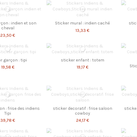
rçon : indien et son
Sticker mural : indien caché
stic
cheval
13,33 €
23,50 €
r garçon : tipi
sticker enfant : totem
Sti
19,58 €
19,17 €
on : frise des indiens
sticker decoratif : frise saloon
sticke
Tipi
cowboy
39,78 €
24,17 €