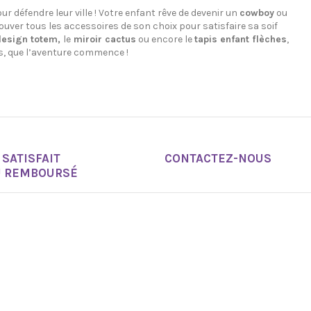
r défendre leur ville ! Votre enfant rêve de devenir un
cowboy
ou
trouver tous les accessoires de son choix pour satisfaire sa soif
design totem,
le
miroir cactus
ou encore le
tapis enfant flèches
,
s, que l’aventure commence !
SATISFAIT
CONTACTEZ-NOUS
U REMBOURSÉ