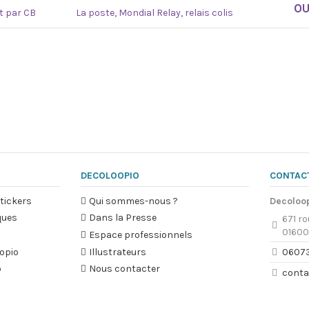
O
at par CB
La poste, Mondial Relay, relais colis
DECOLOOPIO
CONTAC
tickers
Qui sommes-nous ?
Decoloo
ques
Dans la Presse
671 ro
01600
Espace professionnels
opio
Illustrateurs
0607
o
Nous contacter
conta