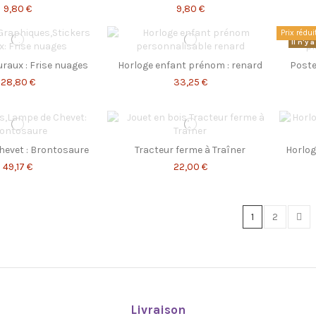
9,80 €
9,80 €
Prix rédui
Il n'y
raux : Frise nuages
Horloge enfant prénom : renard
Poste
28,80 €
33,25 €
hevet : Brontosaure
Tracteur ferme à Traîner
Horlog
49,17 €
22,00 €
1
2
Livraison