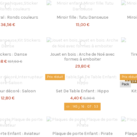
al : Ronds couleurs
Miroir fille : Tutu Danseuse
Miroi
36,56 €
15,00 €
tickers : Danse
Jouet en bois : Arche de Noé avec
Tir
formes à emboiter
38 €
107,50 €
29,80 €
Prix réduit
Prix rédui
Il n'y
Pack
ur décoré : Saloon
Set De Table Enfant : Hippo
Ki
12,80 €
4,40 €
5,90 €
145
j.
16
:
07
:
53
rte Enfant : Aviateur
Plaque de porte Enfant : Pirate
Plaque