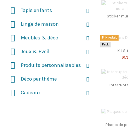
Tapis enfants
Sticker mur
Linge de maison
Meubles & déco
Prix réduit
Pack
Kit S
Jeux & Eveil
91,
Produits personnalisables
Déco par thème
Interrupte
Cadeaux
Plaque de po