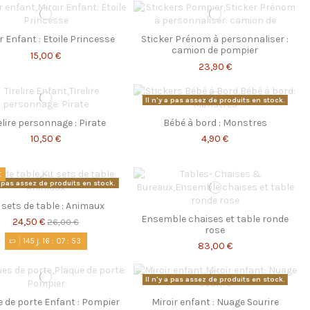
r Enfant : Etoile Princesse
Sticker Prénom à personnaliser :
camion de pompier
15,00 €
23,90 €
Il n'y a pas assez de produits en stock.
elire personnage : Pirate
Bébé à bord : Monstres
10,50 €
4,90 €
t
 a pas assez de produits en stock.
t sets de table : Animaux
Ensemble chaises et table ronde
24,50 €
26,00 €
rose
145
j.
16
:
07
:
53
83,00 €
Il n'y a pas assez de produits en stock.
 de porte Enfant : Pompier
Miroir enfant : Nuage Sourire