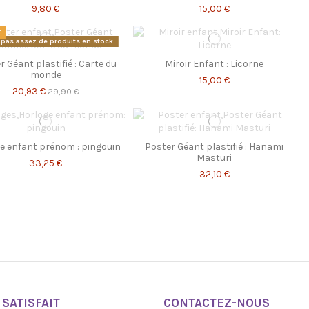
9,80 €
15,00 €
t
 a pas assez de produits en stock.
r Géant plastifié : Carte du
Miroir Enfant : Licorne
monde
15,00 €
20,93 €
29,90 €
e enfant prénom : pingouin
Poster Géant plastifié : Hanami
Masturi
33,25 €
32,10 €
SATISFAIT
CONTACTEZ-NOUS