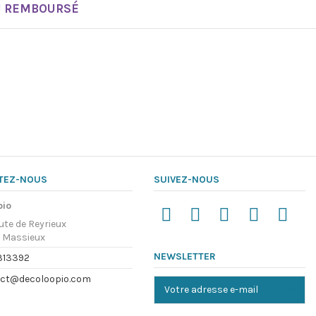
U REMBOURSÉ
TEZ-NOUS
SUIVEZ-NOUS
pio
ute de Reyrieux
 Massieux
NEWSLETTER
313392
ct@decoloopio.com