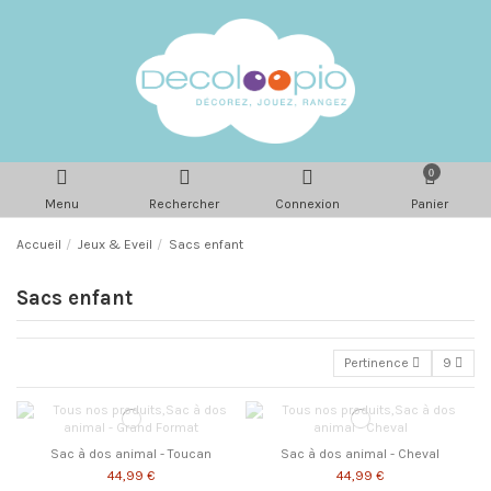
0
Menu
Rechercher
Connexion
Panier
Accueil
Jeux & Eveil
Sacs enfant
Sacs enfant
Pertinence
9
Sac à dos animal - Toucan
Sac à dos animal - Cheval
44,99 €
44,99 €