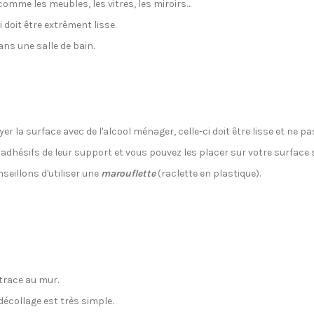
omme les meubles, les vitres, les miroirs…
i doit être extrêment lisse.
ans une salle de bain.
r la surface avec de l'alcool ménager, celle-ci doit être lisse et ne p
s adhésifs de leur support et vous pouvez les placer sur votre surface
seillons d'utiliser une
marouflette
(raclette en plastique).
 trace au mur.
décollage est très simple.