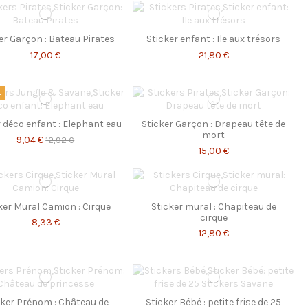
er Garçon : Bateau Pirates
Sticker enfant : Ile aux trésors
17,00 €
21,80 €
t
r déco enfant : Elephant eau
Sticker Garçon : Drapeau tête de
mort
9,04 €
12,92 €
15,00 €
ker Mural Camion : Cirque
Sticker mural : Chapiteau de
cirque
8,33 €
12,80 €
cker Prénom : Château de
Sticker Bébé : petite frise de 25