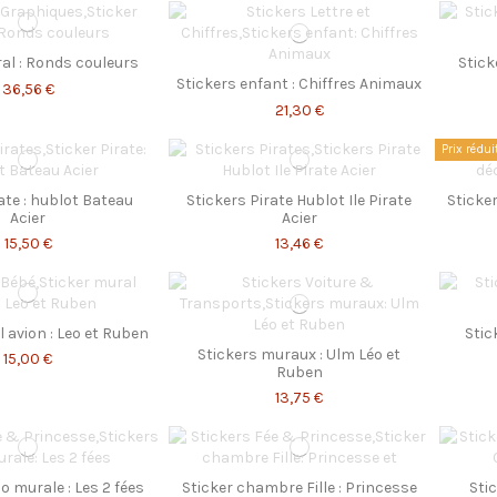
al : Ronds couleurs
Stick
Stickers enfant : Chiffres Animaux
36,56 €
21,30 €
Prix rédui
ate : hublot Bateau
Stickers Pirate Hublot Ile Pirate
Sticke
Acier
Acier
15,50 €
13,46 €
 avion : Leo et Ruben
Stic
Stickers muraux : Ulm Léo et
15,00 €
Ruben
13,75 €
o murale : Les 2 fées
Sticker chambre Fille : Princesse
Sti