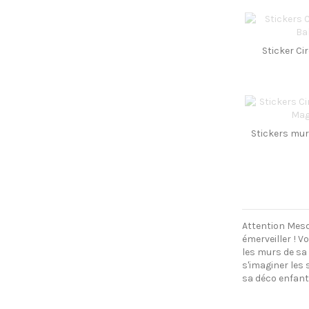
Sticker Ci
Stickers mur
Attention Mesd
émerveiller
! V
les murs de s
s'imaginer les 
sa déco enfant