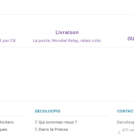
Livraison
O
at par CB
La poste, Mondial Relay, relais colis
DECOLOOPIO
CONTAC
tickers
Qui sommes-nous ?
Decoloo
ques
Dans la Presse
671 ro