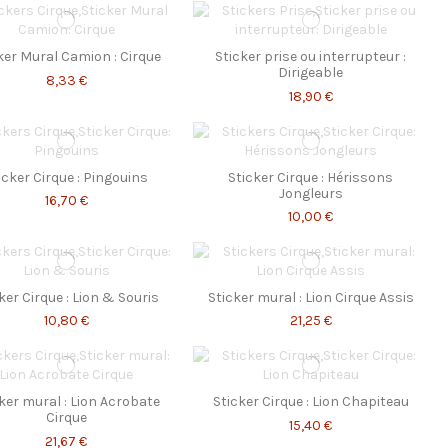
ker Mural Camion : Cirque
Sticker prise ou interrupteur :
Dirigeable
8,33 €
18,90 €
icker Cirque : Pingouins
Sticker Cirque : Hérissons
Jongleurs
16,70 €
10,00 €
ker Cirque : Lion & Souris
Sticker mural : Lion Cirque Assis
10,80 €
21,25 €
ker mural : Lion Acrobate
Sticker Cirque : Lion Chapiteau
Cirque
15,40 €
21,67 €