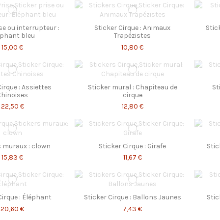
se ou interrupteur :
Sticker Cirque : Animaux
Stic
éphant bleu
Trapézistes
15,00 €
10,80 €
Cirque : Assiettes
Sticker mural : Chapiteau de
St
Chinoises
cirque
22,50 €
12,80 €
s muraux : clown
Sticker Cirque : Girafe
Stic
15,83 €
11,67 €
Cirque : Éléphant
Sticker Cirque : Ballons Jaunes
Stic
20,60 €
7,43 €