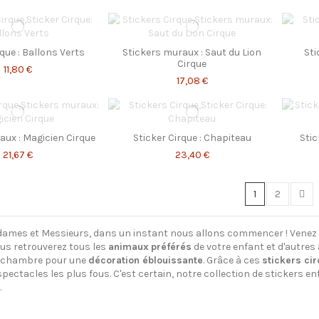
rque : Ballons Verts
Stickers muraux : Saut du Lion
Sti
Cirque
11,80 €
17,08 €
aux : Magicien Cirque
Sticker Cirque : Chapiteau
Stic
21,67 €
23,40 €
1
2
ames et Messieurs, dans un instant nous allons commencer ! Venez 
ous retrouverez tous les
animaux
préférés
de votre enfant et d'autres 
a chambre pour une
décoration éblouissante
. Grâce à ces
stickers ci
spectacles les plus fous. C'est certain, notre collection de stickers
en
.