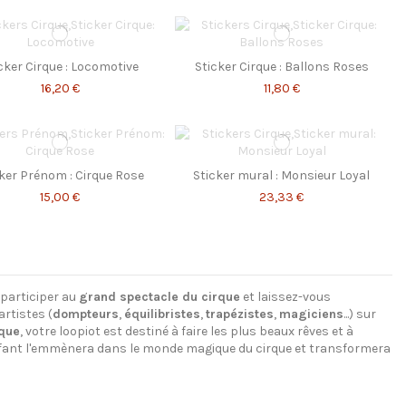
cker Cirque : Locomotive
Sticker Cirque : Ballons Roses
16,20 €
11,80 €
ker Prénom : Cirque Rose
Sticker mural : Monsieur Loyal
15,00 €
23,33 €
participer au
grand spectacle du cirque
et laissez-vous
artistes (
dompteurs
,
équilibristes
,
trapézistes
,
magiciens
...) sur
rque
, votre loopiot est destiné à faire les plus beaux rêves et à
fant
l'emmènera dans le monde magique du cirque et transformera