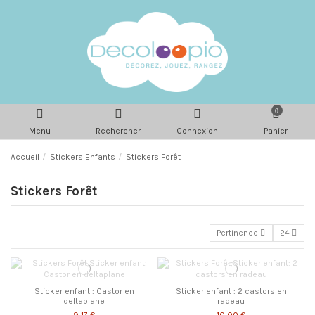
0
Menu
Rechercher
Connexion
Panier
Accueil
Stickers Enfants
Stickers Forêt
Stickers Forêt
Pertinence
24
Sticker enfant : Castor en
Sticker enfant : 2 castors en
deltaplane
radeau
9,17 €
10,00 €