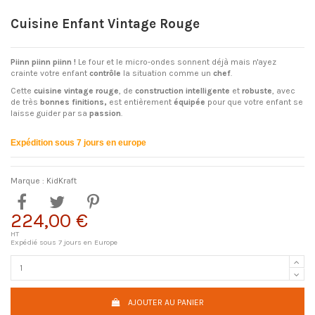
Cuisine Enfant Vintage Rouge
Piinn piinn piinn !
Le four et le micro-ondes sonnent déjà mais n'ayez
crainte votre enfant
contrôle
la situation comme un
chef
.
Cette
cuisine vintage rouge
, de
construction intelligente
et
robuste
, avec
de très
bonnes finitions,
est entièrement
équipée
pour que votre enfant se
laisse guider par sa
passion
.
Expédition sous 7 jours en europe
Marque :
KidKraft
224,00 €
HT
Expédié sous 7 jours en Europe
AJOUTER AU PANIER