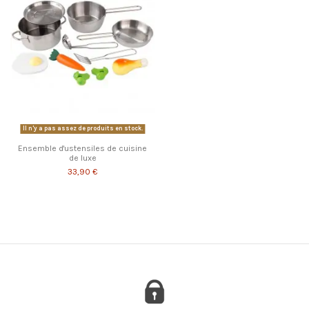
Il n'y a pas assez de produits en stock.
Ensemble d'ustensiles de cuisine
de luxe
33,90 €