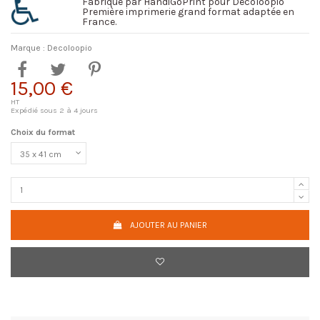
Fabriqué par HandiGoPrint pour Decoloopio
Première imprimerie grand format adaptée en
France.
Marque :
Decoloopio
15,00 €
HT
Expédié sous 2 à 4 jours
Choix du format
AJOUTER AU PANIER