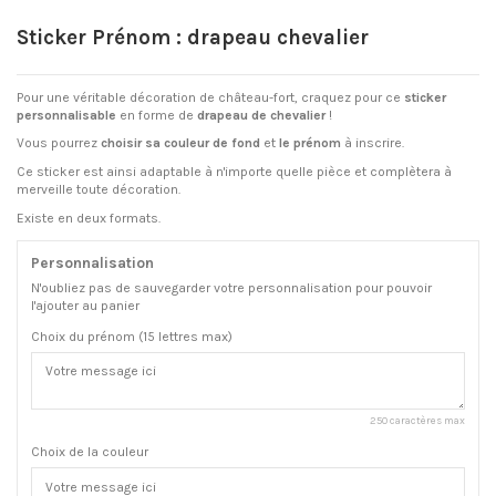
Sticker Prénom : drapeau chevalier
Pour une véritable décoration de château-fort, craquez pour ce
sticker
personnalisable
en forme de
drapeau de chevalier
!
Vous pourrez
choisir
sa
couleur de fond
et
le
prénom
à inscrire.
Ce sticker est ainsi adaptable à n'importe quelle pièce et complètera à
merveille toute décoration.
Existe en deux formats.
Personnalisation
N'oubliez pas de sauvegarder votre personnalisation pour pouvoir
l'ajouter au panier
Choix du prénom (15 lettres max)
250 caractères max
Choix de la couleur