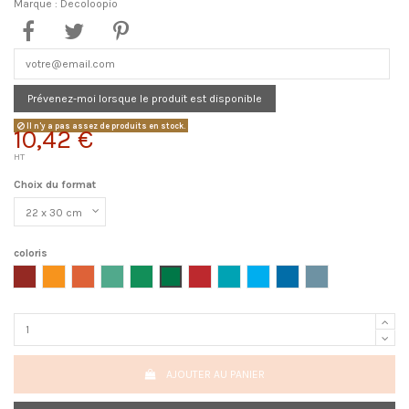
Marque :
Decoloopio
Prévenez-moi lorsque le produit est disponible
Il n'y a pas assez de produits en stock.
10,42 €
HT
Choix du format
coloris
Decoloopio Bordeau 1
Decoloopio Orange 1
Decoloopio Orange 2
Decoloopio Vert 1
Decoloopio Vert 2
Decoloopio Vert 3
Decoloopio Rouge 1
Decoloopio Bleu 1
Decoloopio bleu 2
Decoloopio Bleu 3
Decoloopio Bleu 4
AJOUTER AU PANIER