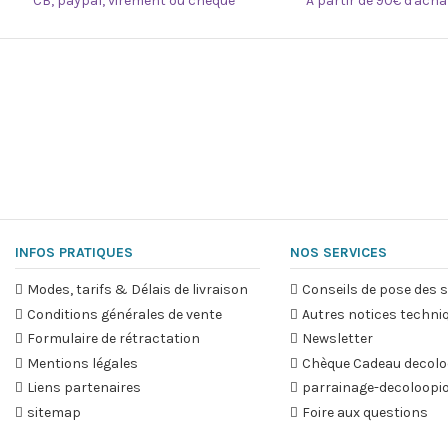
CB, paypal, virement ou chèque
À partir de 90€ d'ach
INFOS PRATIQUES
NOS SERVICES
Modes, tarifs & Délais de livraison
Conseils de pose des s
Conditions générales de vente
Autres notices techni
Formulaire de rétractation
Newsletter
Mentions légales
Chèque Cadeau decolo
Liens partenaires
parrainage-decoloopi
sitemap
Foire aux questions