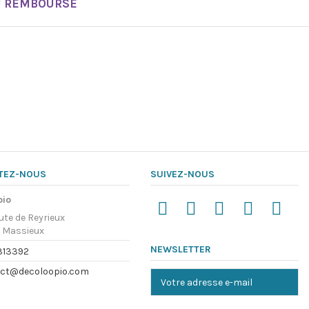
U REMBOURSÉ
TEZ-NOUS
SUIVEZ-NOUS
pio
ute de Reyrieux
 Massieux
NEWSLETTER
313392
ct@decoloopio.com