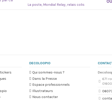
at par CB
O
La poste, Mondial Relay, relais colis
DECOLOOPIO
CONTAC
tickers
Qui sommes-nous ?
Decoloo
ques
Dans la Presse
671 ro
01600
Espace professionnels
opio
Illustrateurs
0607
o
Nous contacter
conta