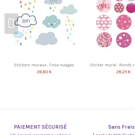
Référence
319DG3
ean13
3701084795536
Stickers muraux : Frise nuages
Sticker mural : Ronds r
28,80 €
28,25 €
PAIEMENT SÉCURISÉ
Sans Frais