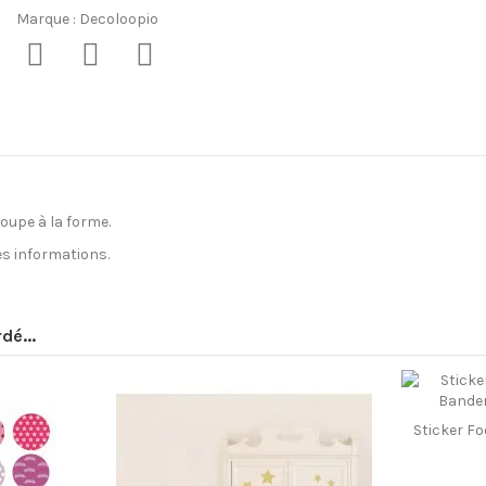
Marque :
Decoloopio
oupe à la forme.
s informations.
Oui
Encre ECOLOGO
dé...
Encre GREENGUARD GOLD
Fabriqué par une entreprise adapt
Imprimeur IMPRIM'VERT
Matière PEFC et FSC
Sticker Foo
France
Encres à base d'eau sans solvant n