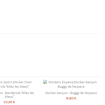
ée
t : Banderole "Allez les
Sticker Garçon : Buggy de l'espace
bleus"
19,80 €
33,90 €
i composant organique volatile - Inodores, elles sont