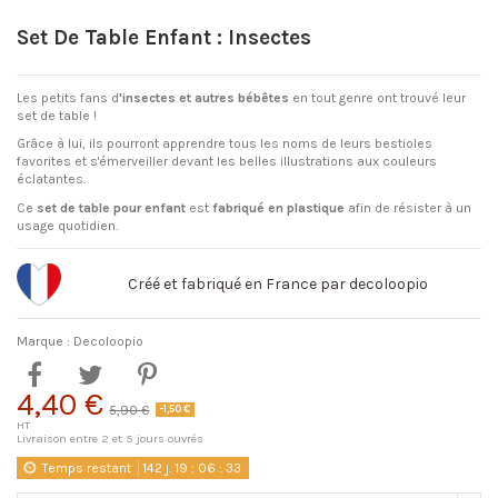
Set De Table Enfant : Insectes
Les petits fans d
'insectes et autres bébêtes
en tout genre ont trouvé leur
set de table !
Grâce à lui, ils pourront apprendre tous les noms de leurs bestioles
favorites et s'émerveiller devant les belles illustrations aux couleurs
éclatantes.
Ce
set de table pour enfant
est
fabriqué en plastique
afin de résister à un
usage quotidien.
Créé et fabriqué en France par decoloopio
Marque :
Decoloopio
4,40 €
5,90 €
-1,50 €
HT
Livraison entre 2 et 5 jours ouvrés
Temps restant
142
j.
19
:
06
:
33