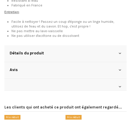
Résistant à l'eau
Fabriqué en France
Entretien
:
Facile à nettoyer ! Passez un coup d'éponge ou un linge humide,
utilisez de l'eau et du savon. Et hop, c'est propre !
Ne pas mettre au lave-vaisselle
Ne pas utiliser d'acétone ou de dissolvant
Détails du produit
Avis
Les clients qui ont acheté ce produit ont également regardé...
Prix réduit
Prix réduit
Pr