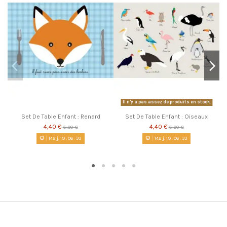
Il n'y a pas assez de produits en stock.
Set De Table Enfant : Renard
Set De Table Enfant : Oiseaux
4,40 €
4,40 €
5,90 €
5,90 €
142
j.
19
:
06
:
33
142
j.
19
:
06
:
33