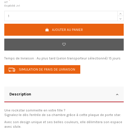
HT
Expédié J+1
AJOUTER AU PANIER
Temps de livraison :
Au plus tard (selon transporteur sélectionné) 15 jours
SIMULATION DE FRAIS DE LIVRAISON
Description
Une rockstar sommeille en votre fille ?
Signalez-le dès l'entrée de sa chambre grâce à cette plaque de porte star.
Avec son design unique et ses belles couleurs, elle délimitera son espace
avec style.