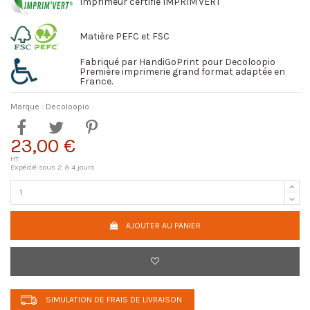
Imprimeur certifié IMPRIM'VERT
Matière PEFC et FSC
Fabriqué par HandiGoPrint pour Decoloopio
Première imprimerie grand format adaptée en
France.
Marque :
Decoloopio
23,00 €
HT
Expédié sous 2 à 4 jours
AJOUTER AU PANIER
SIMULATION DE FRAIS DE LIVRAISON