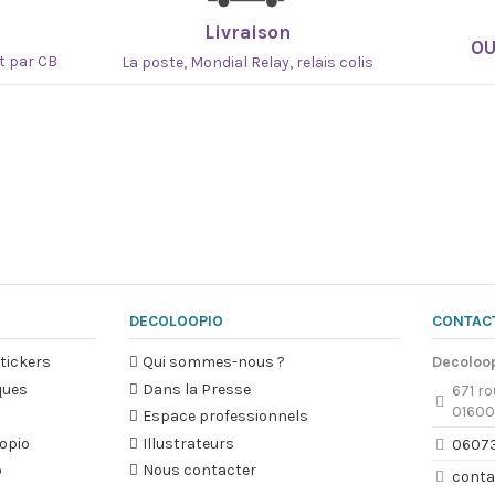
Livraison
O
at par CB
La poste, Mondial Relay, relais colis
DECOLOOPIO
CONTAC
tickers
Qui sommes-nous ?
Decoloo
ques
Dans la Presse
671 ro
01600
Espace professionnels
opio
Illustrateurs
0607
o
Nous contacter
conta