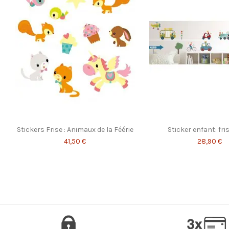
Origine
Engagement
Référence
346DG3
ean13
3701084771226
Stickers Frise : Animaux de la Féérie
Sticker enfant: fri
41,50 €
28,90 €