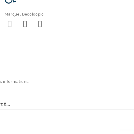
Marque :
Decoloopio
s informations.
Oui
Encre ECOLOGO
dé...
Encre GREENGUARD GOLD
Fabriqué par une entreprise adapt
Imprimeur IMPRIM'VERT
Matière PEFC et FSC