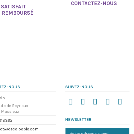
CONTACTEZ-NOUS
SATISFAIT
U REMBOURSÉ
TEZ-NOUS
SUIVEZ-NOUS
pio
ute de Reyrieux
 Massieux
NEWSLETTER
313392
ct@decoloopio.com