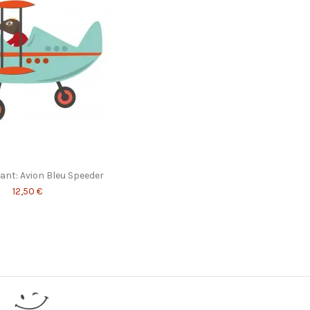
i composant organique volatile - Inodores, elles sont
les, crèches et hôpitaux
Marque
fant: Avion Bleu Speeder
12,50 €