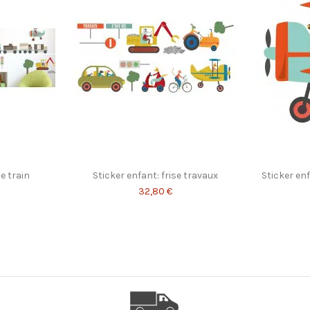
France
Encres à base d'eau sans solvant n
particulièrement adaptées aux éco
se train
Sticker enfant: frise travaux
Sticker en
32,80 €