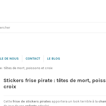
LE DE NOUS
CONTACT
LE BLOG
te : têtes de mort, poissons et croix
Stickers frise pirate : têtes de mort, pois
croix
Cette
frise de stickers pirates
apportera un look terrible à la
cha
de jeux de vos
enfants
adorés!