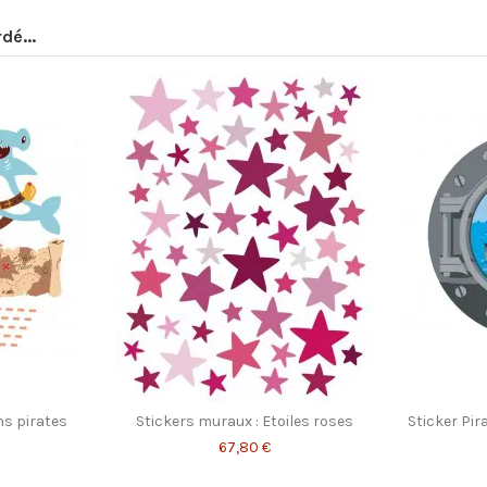
Encre ECOLOGO
dé...
Encre GREENGUARD GOLD
Fabriqué par une entreprise adapt
Imprimeur IMPRIM'VERT
Matière PEFC et FSC
France
Encres à base d'eau sans solvant n
particulièrement adaptées aux éco
ns pirates
Stickers muraux : Etoiles roses
Sticker Pir
67,80 €