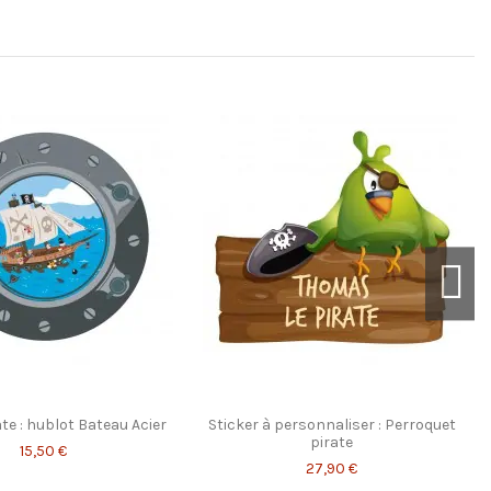
ée
i composant organique volatile - Inodores, elles sont
les, crèches et hôpitaux
Marque
ate : hublot Bateau Acier
Sticker à personnaliser : Perroquet
pirate
15,50 €
27,90 €