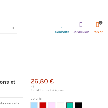
0
Souhaits
Connexion
Panier
26,80 €
sons et
HT
Expédié sous 2 à 4 jours
coloris
mbre
ou salle
Bleu ciel
Rouge
Rose Clair
Blanc
Vert 2
Noir