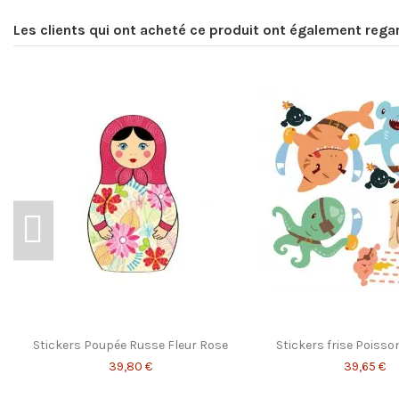
Label
Les clients qui ont acheté ce produit ont également regar
Origine
Engagement
Référence
109FR-Ve
ean13
3701084719778
Stickers Poupée Russe Fleur Rose
Stickers frise Poisso
39,80 €
39,65 €