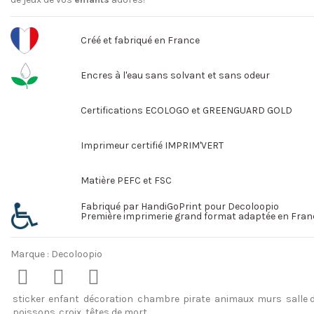
Créé et fabriqué en France
Encres à l'eau sans solvant et sans odeur
Certifications ECOLOGO et GREENGUARD GOLD
Imprimeur certifié IMPRIM'VERT
Matière PEFC et FSC
Fabriqué par HandiGoPrint pour Decoloopio
Première imprimerie grand format adaptée en Fran
Marque :
Decoloopio
sticker
enfant
décoration
chambre
pirate
animaux
murs
salle 
poissons
croix
têtes de mort