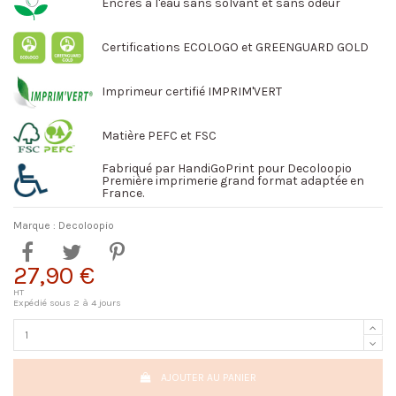
Encres à l'eau sans solvant et sans odeur
Certifications ECOLOGO et GREENGUARD GOLD
Imprimeur certifié IMPRIM'VERT
Matière PEFC et FSC
Fabriqué par HandiGoPrint pour Decoloopio
Première imprimerie grand format adaptée en
France.
Marque :
Decoloopio
27,90 €
HT
Expédié sous 2 à 4 jours
AJOUTER AU PANIER