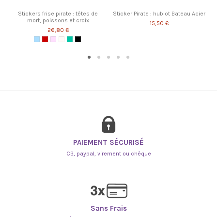
Stickers frise pirate : têtes de
Sticker Pirate : hublot Bateau Acier
mort, poissons et croix
15,50 €
26,80 €
Bleu ciel
Rouge
Rose Clair
Blanc
Vert 2
Noir
PAIEMENT SÉCURISÉ
CB, paypal, virement ou chèque
Sans Frais