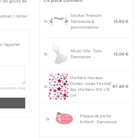
Ce pack contient
n les goûts de
Sticker Prénom
liser, 1 miroir
1x
Danseuse à
15,60 €
personnaliser
 l'ajouter
Miroir fille : Tutu
1x
15,00 €
Danseuse
Stickers muraux :
Etoiles roses Format
1x
67,80 €
caractères max
des stickers-105 x 15
cm
Plaque de porte
1x
Enfant : Danseuse