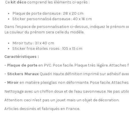
Ce
kit déco
comprend les éléments ci-après :
Plaque de porte danseuse
: 28 x 20 cm
Sticker personnalisé danseuse
: 40 x 16 cm
Dans l'espace de personnalisation ci-dessus, indiquez
le prénom ou
La couleur du prénom sera celle du modèle.
Miroir tutu
: 31 x 40 cm
Sticker frise étoiles roses
: 105 x 15 cm
Caractéristiques
:
- Plaque de porte
en PVC. Pose facile. Plaque très légère. Attaches 
- Stickers Muraux
Quadri Haute définition imprimé sur adhésif ave
- Miroir
en matière plexiglas non déformante
.
Pose facile
.
Attaches 
Nettoyage avec un chiffon doux et de l'eau savonneuse.
Ne pas utili
Attention:
ceci n'est pas un jouet
mais un objet de décoration.
Articles dessinés et f
abriqués
en France.
Aucun Avis
Création inédite
Label