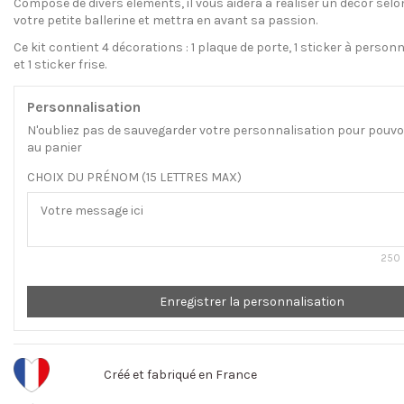
Composé de divers éléments, il vous aidera à réaliser un décor selo
votre petite ballerine et mettra en avant sa passion.
Ce kit contient 4 décorations : 1 plaque de porte, 1 sticker à personna
et 1 sticker frise.
Personnalisation
N'oubliez pas de sauvegarder votre personnalisation pour pouvoir
au panier
CHOIX DU PRÉNOM (15 LETTRES MAX)
250 
Enregistrer la personnalisation
Créé et fabriqué en France