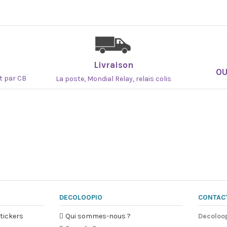
Encre GREENGUARD GOLD
Fabriqué par une entreprise adapt
Imprimeur IMPRIM'VERT
Matière PEFC et FSC
France
Livraison
O
Encres à base d'eau sans solvant n
at par CB
La poste, Mondial Relay, relais colis
particulièrement adaptées aux éco
DECOLOOPIO
CONTAC
tickers
Qui sommes-nous ?
Decoloo