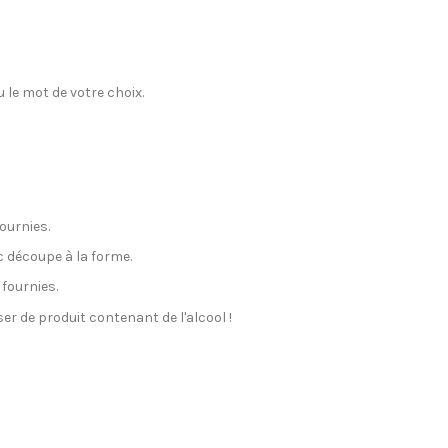
 le mot de votre choix.
fournies.
c découpe à la forme.
fournies.
ser de produit contenant de l'alcool !
Oui
Encre ECOLOGO