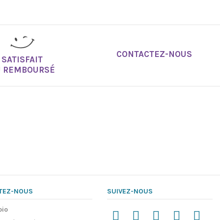
ée
CONTACTEZ-NOUS
SATISFAIT
U REMBOURSÉ
i composant organique volatile - Inodores, elles sont
les, crèches et hôpitaux
Marque
TEZ-NOUS
SUIVEZ-NOUS
pio