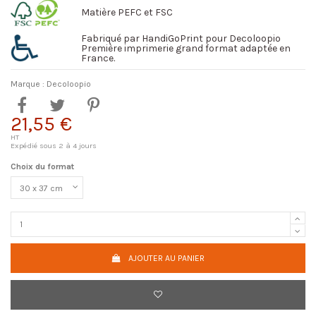
Matière PEFC et FSC
Fabriqué par HandiGoPrint pour Decoloopio
Première imprimerie grand format adaptée en
France.
Marque :
Decoloopio
21,55 €
HT
Expédié sous 2 à 4 jours
Choix du format
AJOUTER AU PANIER