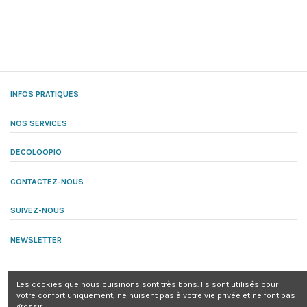
INFOS PRATIQUES
NOS SERVICES
DECOLOOPIO
CONTACTEZ-NOUS
SUIVEZ-NOUS
NEWSLETTER
Les cookies que nous cuisinons sont très bons. Ils sont utilisés pour
votre confort uniquement, ne nuisent pas à votre vie privée et ne font pas
grossir.