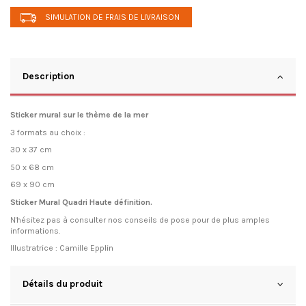
SIMULATION DE FRAIS DE LIVRAISON
Description
Sticker mural sur le thème de la mer
3 formats au choix :
30 x 37 cm
50 x 68 cm
69 x 90 cm
Sticker Mural Quadri Haute définition.
N'hésitez pas à consulter
nos conseils de pose
pour de plus amples
informations.
Illustratrice : Camille Epplin
Détails du produit