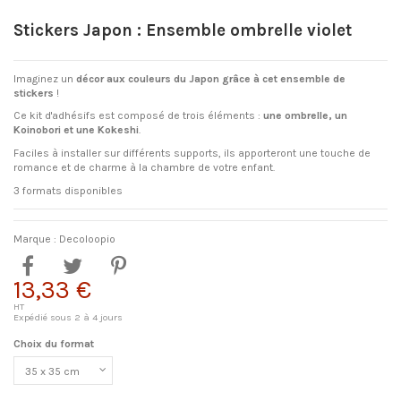
Stickers Japon : Ensemble ombrelle violet
Imaginez un
décor aux couleurs du Japon grâce à cet ensemble de
stickers
!
Ce kit d'adhésifs est composé de trois éléments :
une ombrelle, un
Koinobori et une Kokeshi
.
Faciles à installer sur différents supports, ils apporteront une touche de
romance et de charme à la chambre de votre enfant.
3 formats disponibles
Marque :
Decoloopio
13,33 €
HT
Expédié sous 2 à 4 jours
Choix du format