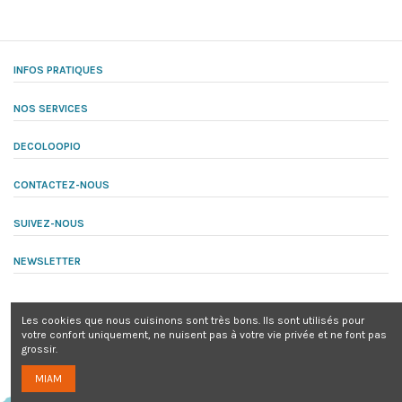
INFOS PRATIQUES
NOS SERVICES
DECOLOOPIO
CONTACTEZ-NOUS
SUIVEZ-NOUS
NEWSLETTER
Les cookies que nous cuisinons sont très bons. Ils sont utilisés pour
votre confort uniquement, ne nuisent pas à votre vie privée et ne font pas
grossir.
© decoloopio® tous droits réservés | Siret 919 783 464 00010 - TVA : TVA
MIAM
non applicable, art 293b du CGI
Site hébergé sur Hostinger