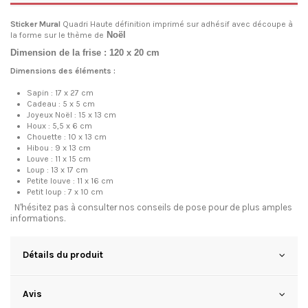
Sticker Mural
Quadri Haute définition imprimé sur adhésif avec découpe à
Noël
la forme sur le thème de
Dimension de la frise : 120 x 20 cm
Dimensions des éléments :
Sapin : 17 x 27 cm
Cadeau : 5 x 5 cm
Joyeux Noël : 15 x 13 cm
Houx : 5,5 x 6 cm
Chouette : 10 x 13 cm
Hibou : 9 x 13 cm
Louve : 11 x 15 cm
Loup : 13 x 17 cm
Petite louve : 11 x 16 cm
Petit loup : 7 x 10 cm
N'hésitez pas à consulter
nos conseils de pose
pour de plus amples
informations.
Détails du produit
Avis