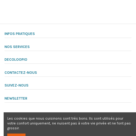
INFOS PRATIQUES
NOS SERVICES
DECOLOOPIO
CONTACTEZ-NOUS
SUIVEZ-NOUS
NEWSLETTER
Les cookies que nous cuisinons sont très bons. Ils sont utilisés pour
votre confort uniquement, ne nuisent pas à votre vie privée et ne font pas
grossir.
© decoloopio® tous droits réservés | Siret 919 783 464 00010 - TVA : TVA