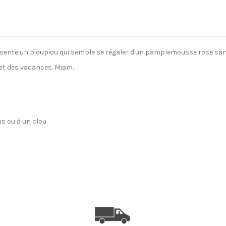
résente un pioupiou qui semble se régaler d'un pamplemousse rose san
 et des vacances. Miam.
is ou à un clou
Oui
Isorel finition brillante
Sous 2 à 5 jours
Diamètre 29 cm