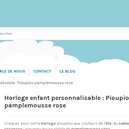
RLE DE NOUS
CONTACT
LE BLOG
alisable : Pioupiou pamplemousse rose
Horloge enfant personnalisable : Pioupi
pamplemousse rose
Craquez pour cette
horloge
pioupiou aux couleurs de l'
été
, du
sabl
vacances
: pioupiou qui se régale de
pamplemousse
rose
.