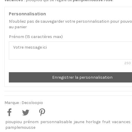
Personnalisation
N'oubliez pas de sauvegarder votre personnalisation pour pouvoir
au panier
Prénom (15 caractères max)
250 
Enregistrer la personnalisation
Marque :
Decoloopio
pioupiou
prénom
personnalisable
jaune
horloge
fruit
vacances
pamplemousse