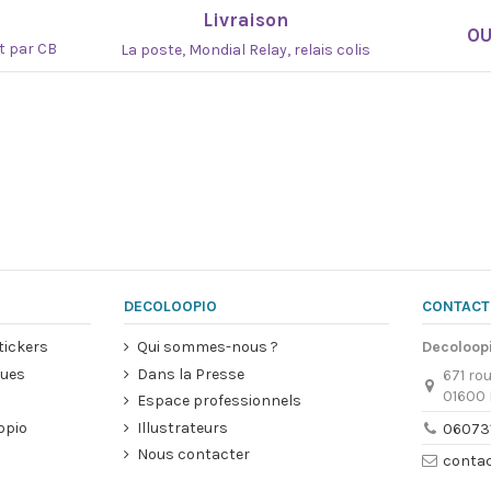
Livraison
O
at par CB
La poste, Mondial Relay, relais colis
DECOLOOPIO
CONTACT
tickers
Qui sommes-nous ?
Decoloop
ques
Dans la Presse
671 rou
01600 
Espace professionnels
opio
Illustrateurs
06073
Nous contacter
conta