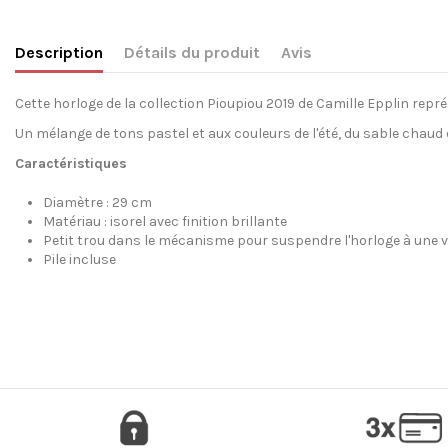
Description
Détails du produit
Avis
Cette horloge de la collection Pioupiou 2019 de Camille Epplin rep
Un mélange de tons pastel et aux couleurs de l'été, du sable chaud
Caractéristiques
Diamètre : 29 cm
Matériau : isorel avec finition brillante
Petit trou dans le mécanisme pour suspendre l'horloge à une v
Pile incluse
Aucun Avis
Création inédite
Composition
Délai
Dimensions