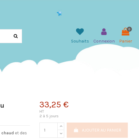
0
Souhaits
Connexion
Panier
33,25 €
ou
HT
2 à 5 jours
AJOUTER AU PANIER
e chaud
et des