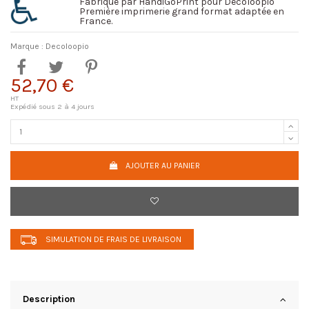
Fabriqué par HandiGoPrint pour Decoloopio
Première imprimerie grand format adaptée en
France.
Marque :
Decoloopio
52,70 €
HT
Expédié sous 2 à 4 jours
AJOUTER AU PANIER
SIMULATION DE FRAIS DE LIVRAISON
Description