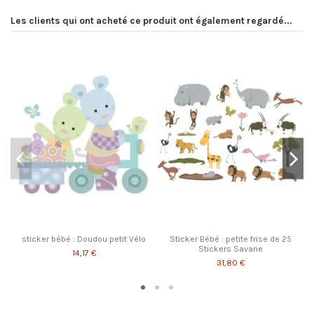
Les clients qui ont acheté ce produit ont également regardé...
Pr
Pa
sticker bébé : Doudou petit Vélo
Sticker Bébé : petite frise de 25
Stickers Savane
14,17 €
31,80 €