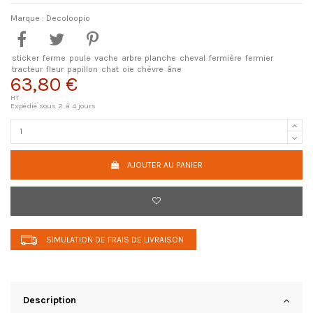
Marque :
Decoloopio
sticker
ferme
poule
vache
arbre
planche
cheval
fermière
fermier
tracteur
fleur
papillon
chat
oie
chèvre
âne
63,80 €
HT
Expédié sous 2 à 4 jours
AJOUTER AU PANIER
SIMULATION DE FRAIS DE LIVRAISON
Description