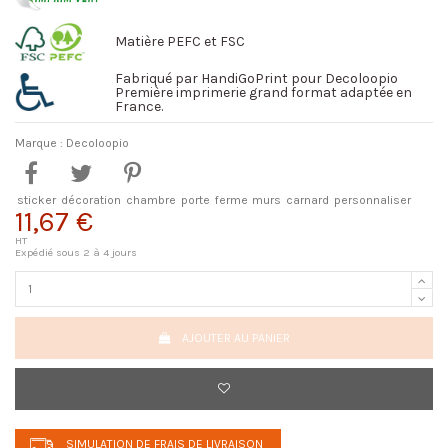
Matière PEFC et FSC
Fabriqué par HandiGoPrint pour Decoloopio
Première imprimerie grand format adaptée en
France.
Marque :
Decoloopio
sticker
décoration
chambre
porte
ferme
murs
carnard
personnaliser
11,67 €
HT
Expédié sous 2 à 4 jours
AJOUTER AU PANIER
SIMULATION DE FRAIS DE LIVRAISON