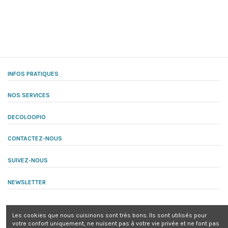
INFOS PRATIQUES
NOS SERVICES
DECOLOOPIO
CONTACTEZ-NOUS
SUIVEZ-NOUS
NEWSLETTER
Les cookies que nous cuisinons sont très bons. Ils sont utilisés pour
votre confort uniquement, ne nuisent pas à votre vie privée et ne font pas