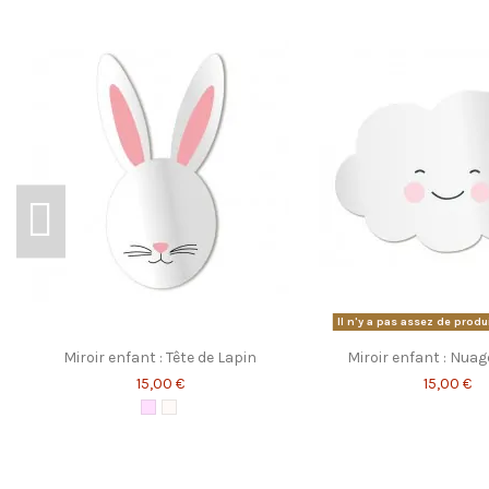
ean13
3701084707829
Il n'y a pas assez de produ
Miroir enfant : Tête de Lapin
Miroir enfant : Nuag
15,00 €
15,00 €
Rose Clair
Blanc