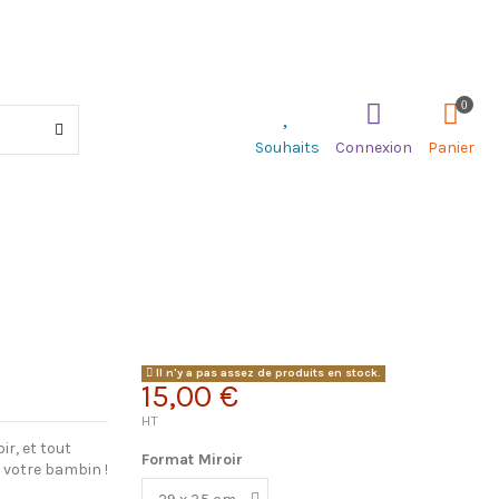
0
Souhaits
Connexion
Panier
Il n'y a pas assez de produits en stock.
15,00 €
HT
oir, et tout
Format Miroir
 votre bambin !