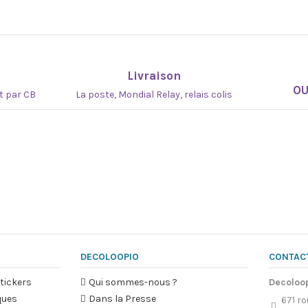
Livraison
O
at par CB
La poste, Mondial Relay, relais colis
DECOLOOPIO
CONTAC
tickers
Qui sommes-nous ?
Decoloo
ques
Dans la Presse
671 ro