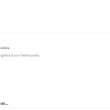
modèle.
e grâce à son faible poids.
Oui
dé...