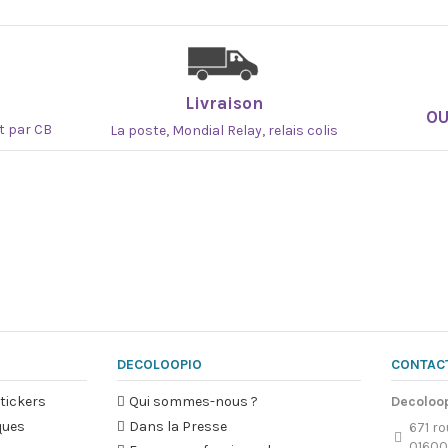
Livraison
O
at par CB
La poste, Mondial Relay, relais colis
DECOLOOPIO
CONTAC
tickers
Qui sommes-nous ?
Decoloo
ques
Dans la Presse
671 ro
01600