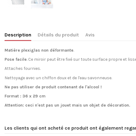
Description
Détails du produit
Avis
Matière plexiglas non déformante
.
Pose facile
. Ce miroir p
eut être fixé sur toute surface propre et liss
Attaches fournies.
Nettoyage avec un chiffon doux et de l'eau savonneuse.
Ne pas utiliser de produit contenant de l'alcool !
Format
: 36 x 29 cm
Attention:
ceci n'est pas un jouet
mais un objet de décoration.
Aucun Avis
Création inédite
Les clients qui ont acheté ce produit ont également regar
Référence
MIRBI13