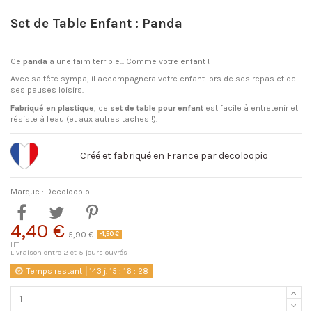
Set de Table Enfant : Panda
Ce
panda
a une faim terrible... Comme votre enfant !
Avec sa tête sympa, il accompagnera votre enfant lors de ses repas et de
ses pauses loisirs.
Fabriqué en plastique
, ce
set de table pour enfant
est facile à entretenir et
résiste à l'eau (et aux autres taches !).
Créé et fabriqué en France par decoloopio
Marque :
Decoloopio
4,40 €
5,90 €
-1,50 €
HT
Livraison entre 2 et 5 jours ouvrés
Temps restant
143
j.
15
:
16
:
28