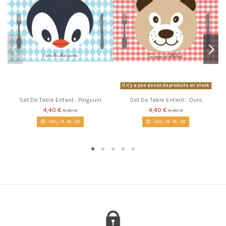
Il n'y a pas assez de produits en stock.
Set De Table Enfant : Pingouin
Set De Table Enfant : Ours
4,40 €
4,40 €
5,90 €
5,90 €
143
j.
15
:
16
:
28
143
j.
15
:
16
:
28