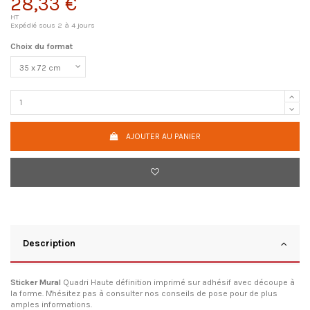
28,33 €
HT
Expédié sous 2 à 4 jours
Choix du format
AJOUTER AU PANIER
Description
Sticker Mural
Quadri Haute définition imprimé sur adhésif avec découpe à
la forme. N'hésitez pas à consulter
nos conseils de pose
pour de plus
amples informations.