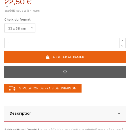
22,50 €
HT
Expédié sous 2 à 4 jours
Choix du format
AJOUTER AU PANIER
SIMULATION DE FRAIS DE LIVRAISON
Description
Sticker Mural
Quadri Haute définition imprimé sur adhésif avec découpe à